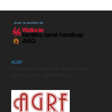
AGRF
41 Boulevard Louise, 18b – 6460 Chimay
N° d’entreprise : BE0860375647