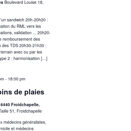
nes
Boulevard Louise 18,
d'un sandwich 20h-20h20 :
ation du RML vers les
ations, validation ... 20h20-
le remboursement des
ion des TDS 20h30-21h30 :
 terrain avec ou par les
type 2 : harmonisation […]
pm
-
18:00 pm
ins de plaies
, 6440 Froidchapelle,
Taille 51, Froidchapelle
ux médecins généralistes,
micile et médecins