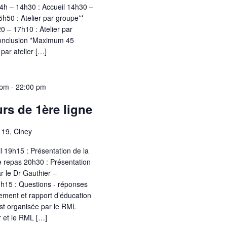
14h – 14h30 : Accueil 14h30 –
5h50 : Atelier par groupe**
 – 17h10 : Atelier par
onclusion *Maximum 45
 par atelier […]
 pm
-
22:00 pm
rs de 1ère ligne
 19, Ciney
l 19h15 : Présentation de la
e repas 20h30 : Présentation
r le Dr Gauthier –
15 : Questions - réponses
ement et rapport d’éducation
st organisée par le RML
et le RML […]