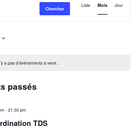
de
Liste
Mois
Jour
Chercher
vues
Évènemen
n’y a pas d’évènements à venir.
ts passés
pm
-
21:30 pm
rdination TDS