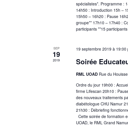
spécialistes*. Programme : 
14h50 : Introduction 15h – 1
15h50 – 16h20 : Pause 16h20
groupe** 17h10 – 17h40 : C
participants **15 participants
SEP
19 septembre 2019 à 19:00
19
Soirée Educateu
2019
RML UOAD
Rue du Houisse
Ordre du jour 19h00 : Accuei
firme Lifescan 20h10 : Paus
des nouveaux traitements pa
diabétologue CHU Namur 21h
21h30 : Débriefing fonctionn
Cette soirée de formation e
UOAD, le RML Grand Namur 