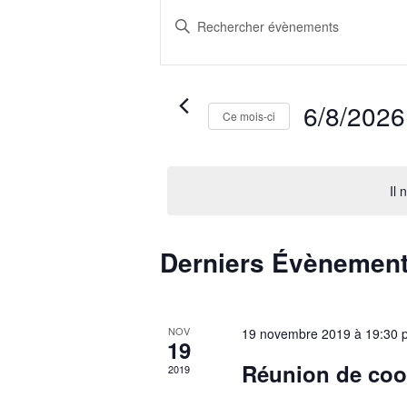
et
Saisir
mot-
navigation
clé.
de
Rechercher
vues
Évènements
6/8/2026
Évènements
Ce mois-ci
par
Sélectionnez
mot-
une
clé.
date.
Il 
Calendrier
Derniers Évènemen
de
Évènements
NOV
19 novembre 2019 à 19:30 
19
Réunion de coo
2019