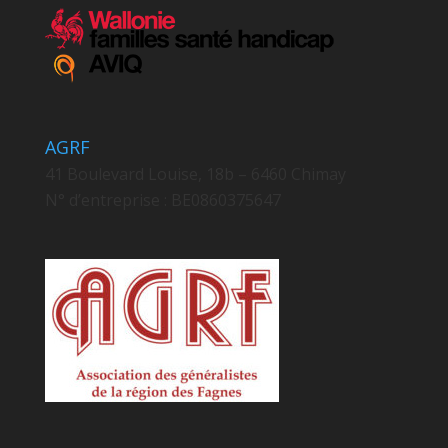
AGRF
41 Boulevard Louise, 18b – 6460 Chimay
N° d’entreprise : BE0860375647